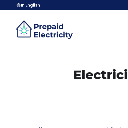
In English
Electri